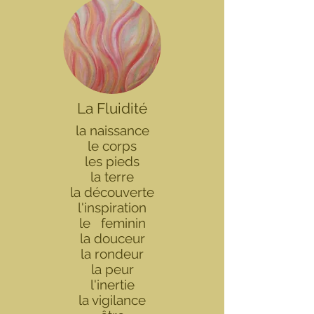
La Fluidité
la naissance
le corps
les pieds
la terre
la découverte
l'inspiration
le feminin
la douceur
la rondeur
​la peur
l'inertie
la vigilance