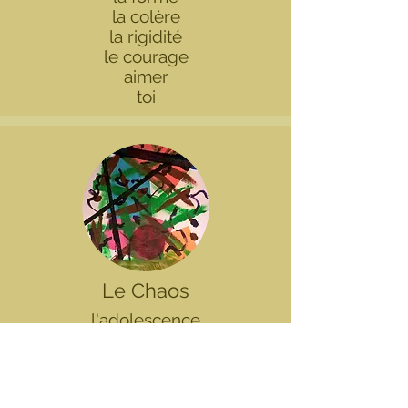
la colère
la rigidité
le courage
aimer
toi
Le Chaos
l'adolescence
l'esprit mental
la tête
l'eau
le lâcher-prise