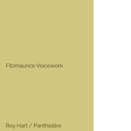
Fitzmaurice Voicework
Roy Hart / Panthéâtre